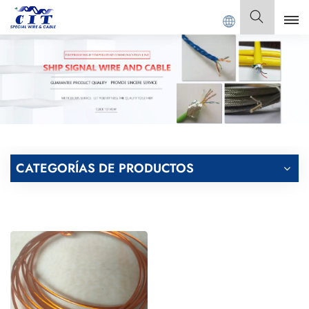
DONG CIT SPECIAL CABLE Co., Ltd.
Español
English
Français
Deutsch
CATEGORÍAS DE PRODUCTOS
Italiano
Polski
Español