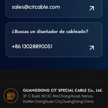
sales@citcable.com
¿Buscas un diseñador de cableado?
+86 13028890051
GUANGDONG CIT SPECIAL CABLE Co., Ltd.
3F, C Build, NO.10, MinChang Road, Nance,
HuMen DongGuan City,GuangDong.China.