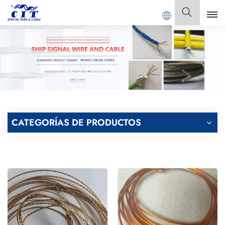
T SPECIAL CABLE Co., Ltd.
Español
English
Français
Deutsch
CATEGORÍAS DE PRODUCTOS
Italiano
Polski
Español