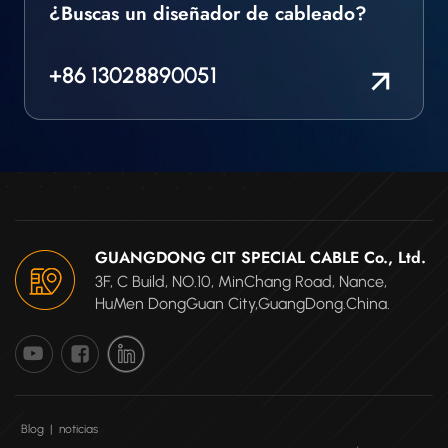
¿Buscas un diseñador de cableado?
+86 13028890051
GUANGDONG CIT SPECIAL CABLE Co., Ltd.
3F, C Build, NO.10, MinChang Road, Nance,
HuMen DongGuan City,GuangDong.China.
Blog
|
noticias