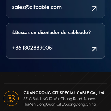
sales@citcable.com
¿Buscas un diseñador de cableado?
+86 13028890051
GUANGDONG CIT SPECIAL CABLE Co., Ltd.
3F, C Build, NO.10, MinChang Road, Nance,
HuMen DongGuan City,GuangDong.China.