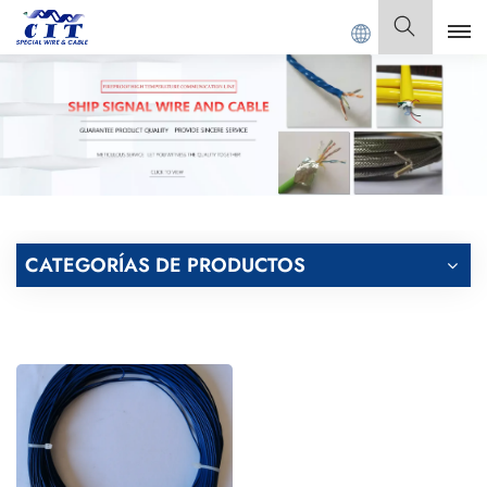
ONG CIT SPECIAL CABLE Co., Ltd.
Español
English
Français
Deutsch
CATEGORÍAS DE PRODUCTOS
Italiano
Polski
Español