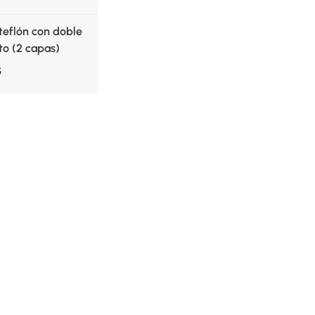
teflón con doble
to (2 capas)
S