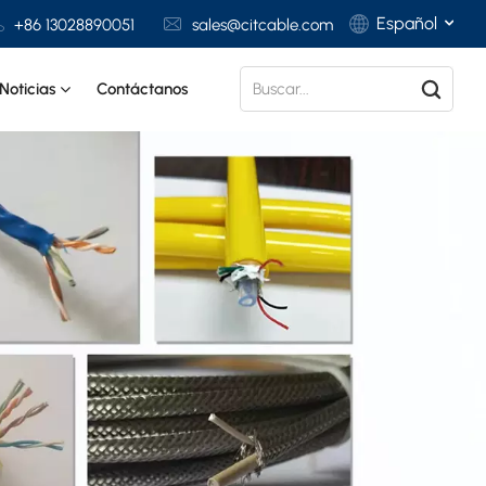
Español
+86 13028890051
sales@citcable.com
Noticias
Contáctanos
English
Français
Deutsch
Italiano
Polski
Español