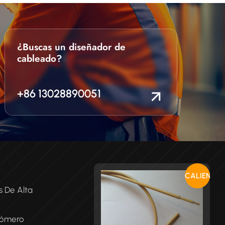
¿Buscas un diseñador de
cableado?
+86 13028890051
CALIENTE
s De Alta
tómero