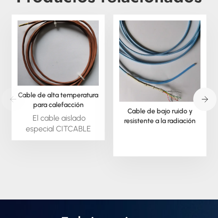
Cable de alta temperatura
para calefacción
Cable de bajo ruido y
PTC/NTC/RTD
El cable aislado
resistente a la radiación
especial CITCABLE
está disponible bajo
pedido; podemos
extruir este material en
forma redonda o
cuadrada. También
podemos suministrar
todo tipo de cable
aislado especial,