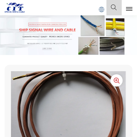
PECIAL CABLE Co., Ltd.
Español
English
Français
Deutsch
Italiano
Polski
Español