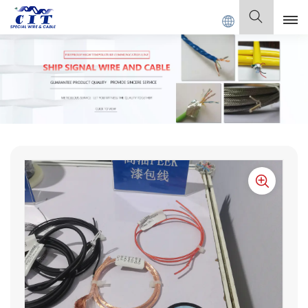
 SPECIAL CABLE Co., Ltd.
Español
English
Français
Deutsch
Italiano
Polski
Español