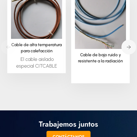
Cable de alta temperatura
para calefacción
Cable de bajo ruido y
PTC/NTC/RTD
El cable aislado
resistente a la radiación
especial CITCABLE
está disponible bajo
pedido; podemos
extruir este material en
forma redonda o
cuadrada. También
podemos suministrar
todo tipo de cable
aislado especial,
Trabajemos juntos
trenzado y en otros
formatos.
CONTÁCTANOS