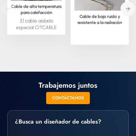
Cable de alta temperatura
para calefacción
Cable de bajo ruido y
PTC/NTC/RTD
El cable aislado
resistente a la radiación
especial CITCABLE
está disponible bajo
pedido; podemos
extruir este material en
forma redonda o
cuadrada. También
podemos suministrar
todo tipo de cable
aislado especial,
Trabajemos juntos
trenzado y en otros
formatos.
CONTÁCTANOS
¿Busca un diseñador de cables?