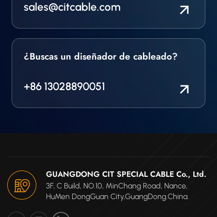
sales@citcable.com
¿Buscas un diseñador de cableado?
+86 13028890051
GUANGDONG CIT SPECIAL CABLE Co., Ltd.
3F, C Build, NO.10, MinChang Road, Nance,
HuMen DongGuan City,GuangDong.China.