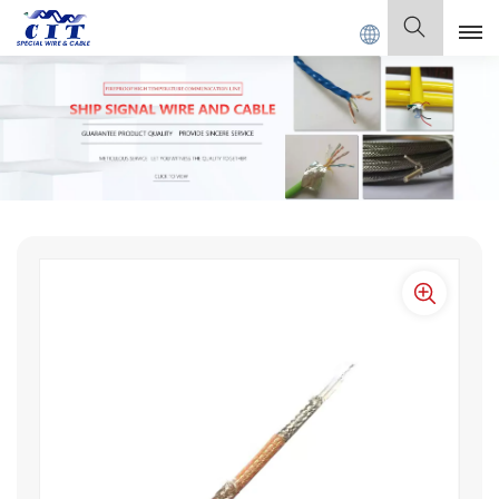
ECIAL CABLE Co., Ltd.
Español
English
Français
Deutsch
Italiano
Polski
Español