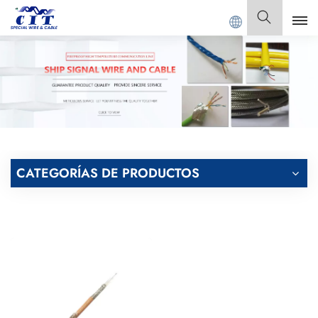
DONG CIT SPECIAL CABLE Co., Ltd.
Español
English
Français
Deutsch
CATEGORÍAS DE PRODUCTOS
Italiano
Polski
Español