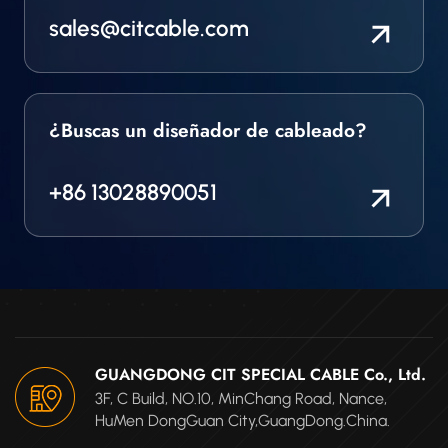
sales@citcable.com
¿Buscas un diseñador de cableado?
+86 13028890051
GUANGDONG CIT SPECIAL CABLE Co., Ltd.
3F, C Build, NO.10, MinChang Road, Nance,
HuMen DongGuan City,GuangDong.China.